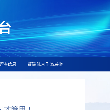
辟谣信息
辟谣优秀作品展播
对才管用！