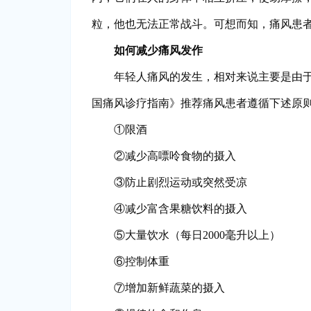
粒，他也无法正常战斗。可想而知，痛风患
如何减少痛风发作
年轻人痛风的发生，相对来说主要是由于
国痛风诊疗指南》推荐痛风患者遵循下述原
①限酒
②减少高嘌呤食物的摄入
③防止剧烈运动或突然受凉
④减少富含果糖饮料的摄入
⑤大量饮水（每日2000毫升以上）
⑥控制体重
⑦增加新鲜蔬菜的摄入