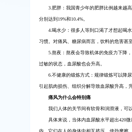
3.肥胖：我国青少年的肥胖比例越来越高
分别达到19%和10.4%。
4.喝水少：很多人等到口渴了才想起喝
习惯。对痛风、糖尿病而言，饮料的危害甚
5.熬夜：熬夜会导致机体的免疫力下降
过敏的状态，血尿酸也会升高。
6.不健康的锻炼方式：规律锻炼可以降
引起肌肉损伤、组织分解导致血尿酸升高，
痛风为什么会特别痛
我们人体的关节间有软骨和润滑液，可
具体来说，当体内血尿酸水平超出420
内，它们在人的身体中相互挤压，使劲摩擦