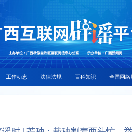
工作动态
法律法规
百科知识
全国网络
鉴谣时 | 芒种：栽秧割麦两头忙，