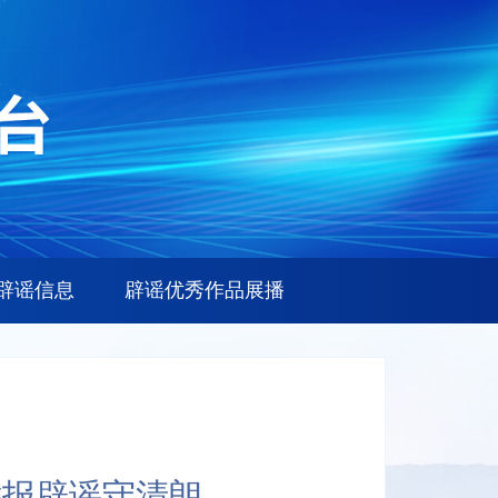
辟谣信息
辟谣优秀作品展播
举报辟谣守清朗