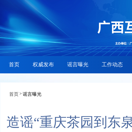
首页
权威发布
谣言曝光
工作动态
>
首页
谣言曝光
造谣“重庆茶园到东