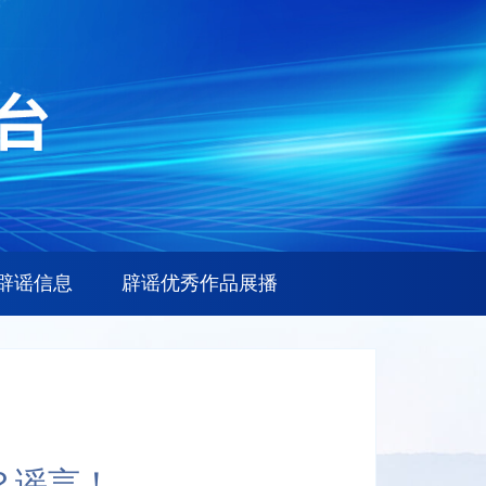
辟谣信息
辟谣优秀作品展播
？谣言！